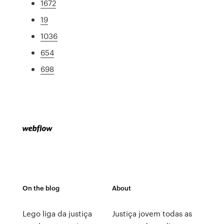
1672
19
1036
654
698
On the blog
About
Lego liga da justiça
Justiça jovem todas as