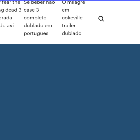
 fear the
Se beber não
O milagre
ng dead 3
case 3
em
orada
completo
cokeville
do avi
dublado em
trailer
portugues
dublado