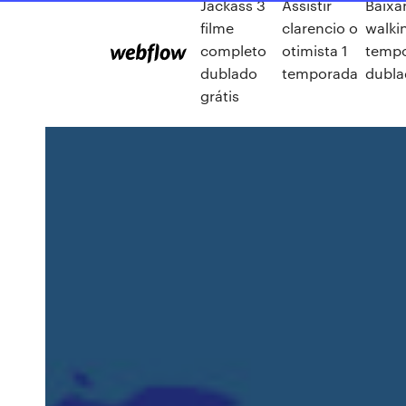
Jackass 3
Assistir
Baixar
filme
clarencio o
walki
completo
otimista 1
temp
dublado
temporada
dubla
grátis